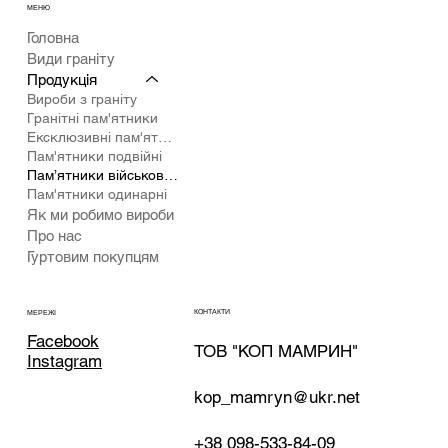
МЕНЮ
Головна
Види граніту
Продукція
Вироби з граніту
Гранітні пам'ятники
Ексклюзивні пам'ятники
Пам'ятники подвійні
Пам’ятники військовим
Пам'ятники одинарні
Як ми робимо вироби
Про нас
Гуртовим покупцям
КОНТАКТИ
МЕРЕЖІ
Facebook
ТОВ "КОП МАМРИН"
Instagram
kop_mamryn@ukr.net
+38 098-533-84-09