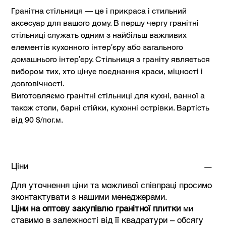
Гранітна стільниця
— це і прикраса і стильний
аксесуар для вашо
го дому
. В першу чергу гранітні
стільниці служать одним з найбільш важливих
елементів кухонного інтер′єру або загального
домашнього інтер′єру. Стільниця з граніту являється
вибором тих, хто цінує поєднання краси, міцності і
довговічності.
Виготовляємо гранітні стільниці для кухні, ванної а
також столи, барні стійки, кухонні острівки. Вартість
від 90 $/пог.м.
Ціни
Для уточнення ціни та можливої співпраці просимо
зконтактувати з нашими менеджерами.
Ціни на оптову закупівлю гранітної плитки
ми
ставимо в залежності від її квадратури – обсягу