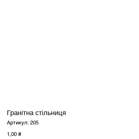
Гранітна стільниця
Артикул
Артикул:
205
205
Ціна
1,00 ₴