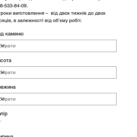
8-533-84-09.
роки виготовлення – від двох тижнів до двох
сяців, в залежності від об’єму робіт.
ид каменю
сота
овжина
лір
ирина