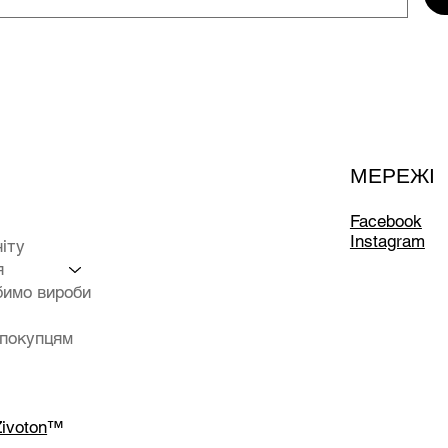
МЕРЕЖІ
Facebook
Instagram
ніту
я
бимо вироби
 покупцям
ivoton
™