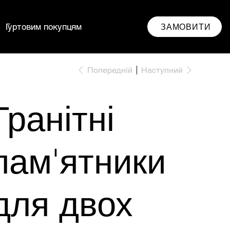
ЗАМОВИТИ
Гуртовим покупцям
Попередній
Наступний
Гранітні
пам'ятники
для двох