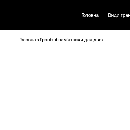
МАМРИН
Головна
Види гран
Головна
>
Гранітні пам'ятники для двох