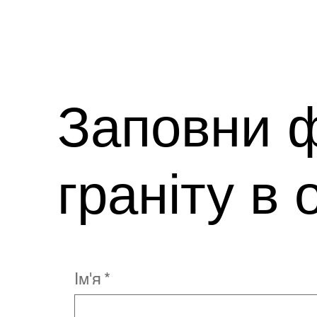
Заповни ф
граніту в 
Ім'я
*