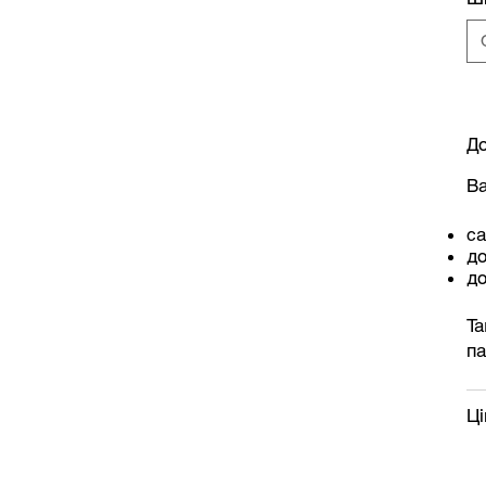
До
Ва
са
д
до
Та
па
Ці