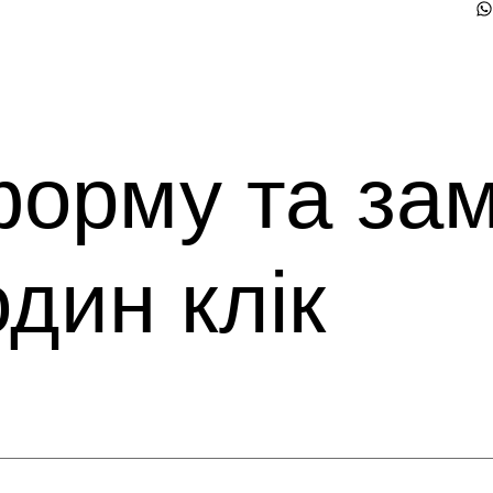
орму та зам
один клік