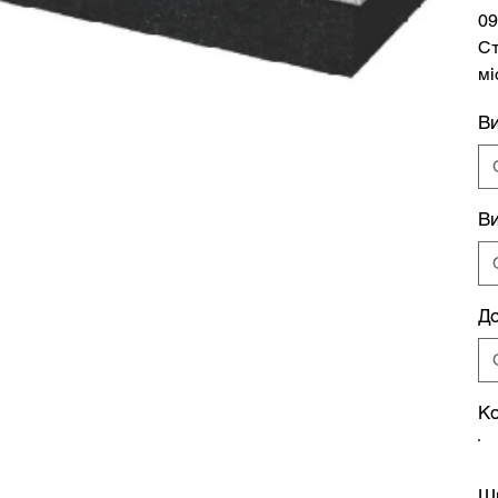
09
Ст
мі
В
Ви
Д
Ко
Ш