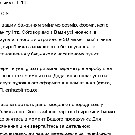
Артикул
тикул:
П16
П16
а
00 ₴
 вашим бажанням змінимо розмір, форми, колір
аніту і тд. Обговоримо з Вами усі нюанси, в
зультаті чого Ви отримаєте 3D макет пам’ятника
д виробника з можливістю бетонування та
тановлення у будь-якому населеному пункті.
ерніть увагу, що при зміні параметрів виробу ціна
 нього також зміниться. Додатково оплачується
слуга художнього оформлення пам'ятника (фото,
П, епітафії тощо).
азана вартість даної моделі є попередньою у
’язку з постійною зміною вартості сировини і може
дрізнятись в момент Вашого прорахунку. Для
очнення ціни звертайтесь за детальною
нсультацією до наших менеджерів за телефоном