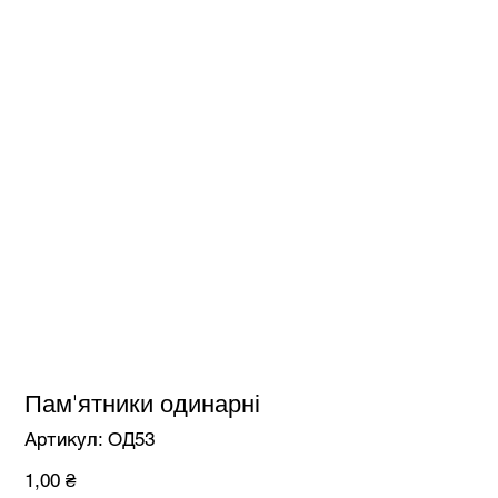
Пам'ятники одинарні
Артикул
Артикул:
ОД53
ОД53
Ціна
1,00 ₴