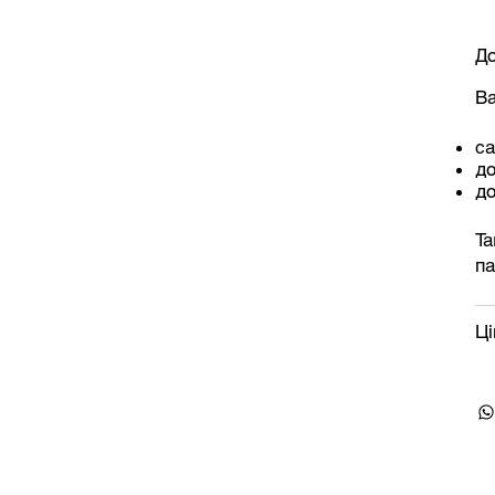
До
Ва
са
д
до
Та
па
Ці