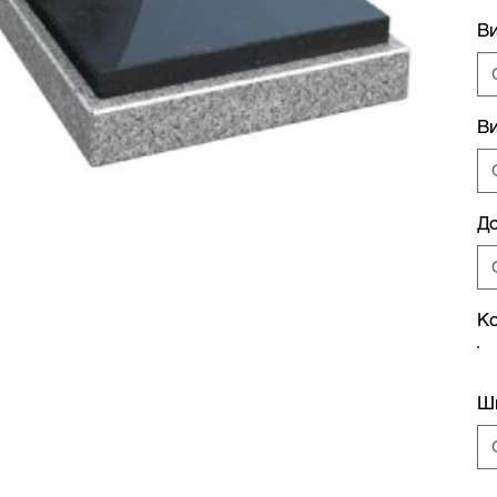
В
Ви
Д
Ко
Ш