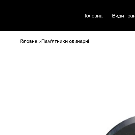
МАМРИН
Головна
Види гран
Головна
>
Пам'ятники одинарні