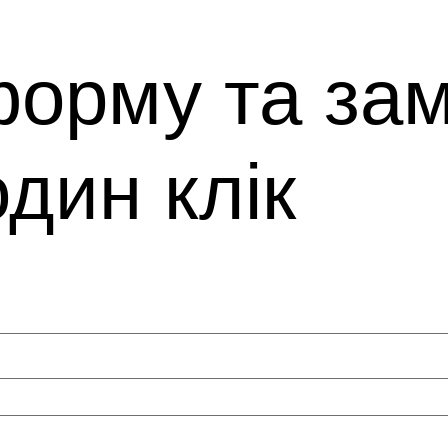
орму та зам
один клік