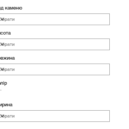
ид каменю
сота
овжина
лір
ирина