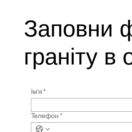
Заповни ф
граніту в 
Ім'я
*
Телефон
*