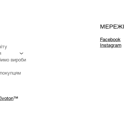
МЕРЕЖІ
Facebook
Instagram
ніту
я
бимо вироби
 покупцям
ivoton
™