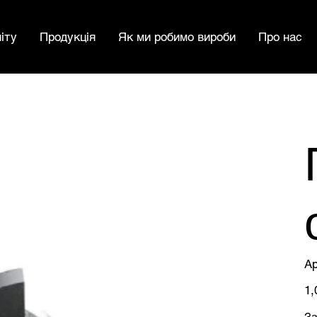
іту
Продукція
Як ми робимо вироби
Про нас
Ар
Цін
1,
За