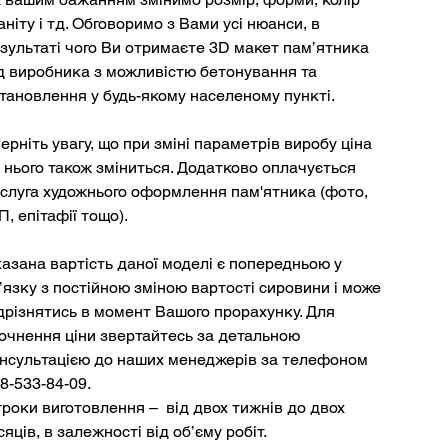
аніту і тд. Обговоримо з Вами усі нюанси, в
зультаті чого Ви отримаєте 3D макет пам’ятника
д виробника з можливістю бетонування та
тановлення у будь-якому населеному пункті.
ерніть увагу, що при зміні параметрів виробу ціна
 нього також зміниться. Додатково оплачується
слуга художнього оформлення пам'ятника (фото,
П, епітафії тощо).
азана вартість даної моделі є попередньою у
’язку з постійною зміною вартості сировини і може
дрізнятись в момент Вашого прорахунку. Для
очнення ціни звертайтесь за детальною
нсультацією до наших менеджерів за телефоном
8-533-84-09.
роки виготовлення – від двох тижнів до двох
сяців, в залежності від об’єму робіт.