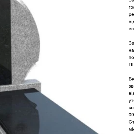
гр
ре
ві
вс
Зв
на
по
ПІ
Вк
зв
ві
ут
ко
09
Ст
мі