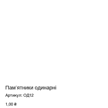
Пам'ятники одинарні
Артикул
Артикул:
ОД12
ОД12
Ціна
1,00 ₴