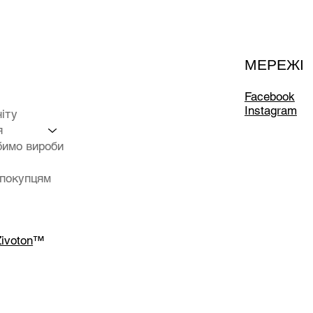
МЕРЕЖІ
Facebook
Instagram
ніту
я
бимо вироби
 покупцям
ivoton
™