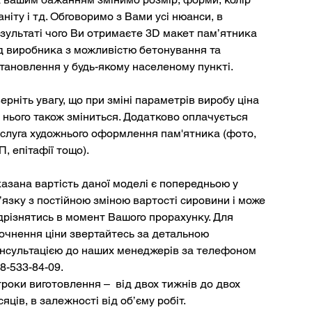
аніту і тд. Обговоримо з Вами усі нюанси, в
зультаті чого Ви отримаєте 3D макет пам’ятника
д виробника з можливістю бетонування та
тановлення у будь-якому населеному пункті.
ерніть увагу, що при зміні параметрів виробу ціна
 нього також зміниться. Додатково оплачується
слуга художнього оформлення пам'ятника (фото,
П, епітафії тощо).
азана вартість даної моделі є попередньою у
’язку з постійною зміною вартості сировини і може
дрізнятись в момент Вашого прорахунку. Для
очнення ціни звертайтесь за детальною
нсультацією до наших менеджерів за телефоном
8-533-84-09.
роки виготовлення – від двох тижнів до двох
сяців, в залежності від об’єму робіт.