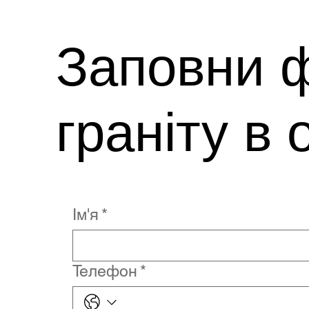
Заповни ф
граніту в 
Ім'я
*
Телефон
*