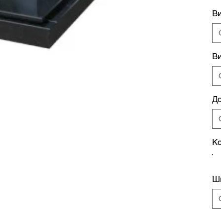
В
Ви
Д
Ко
Ш