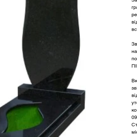
гр
ре
ві
вс
Зв
на
по
ПІ
Вк
зв
ві
ут
ко
09
Ст
мі