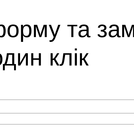
орму та зам
один клік