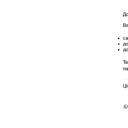
До
Ва
са
д
до
Та
па
Ці