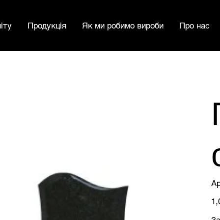
іту
Продукція
Як ми робимо вироби
Про нас
Ар
Цін
1,
За