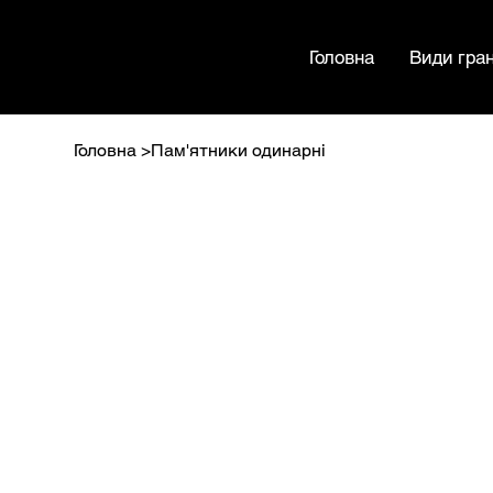
МАМРИН
Головна
Види гран
Головна
>
Пам'ятники одинарні