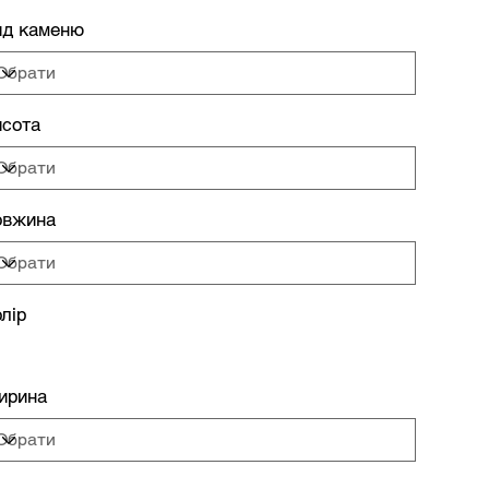
ид каменю
сота
овжина
лір
ирина