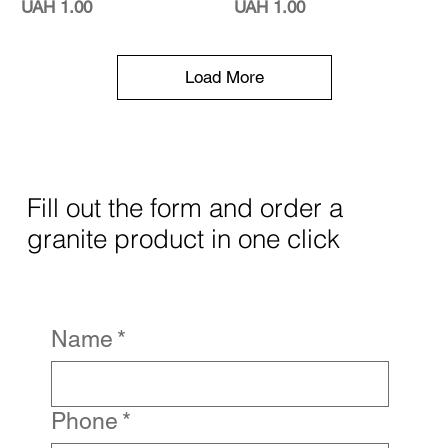
Price
Price
UAH 1.00
UAH 1.00
Load More
Fill out the form and order a
granite product in one click
Name
*
Phone
*