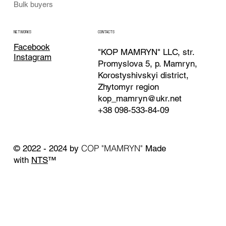
Bulk buyers
CONTACTS
NETWORKS
Facebook
"KOP MAMRYN" LLC, str.
Instagram
Promyslova 5, p. Mamryn,
Korostyshivskyi district,
Zhytomyr region
kop_mamryn@ukr.net
+38 098-533-84-09
COP "MAMRYN"
© 2022 - 2024 by
Made
with
NTS
™