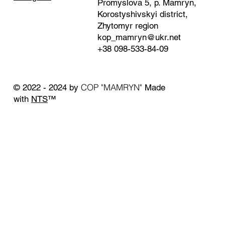
Promyslova 5, p. Mamryn,
Korostyshivskyi district,
Zhytomyr region
kop_mamryn@ukr.net
+38 098-533-84-09
COP "MAMRYN"
© 2022 - 2024 by
Made
with
NTS
™