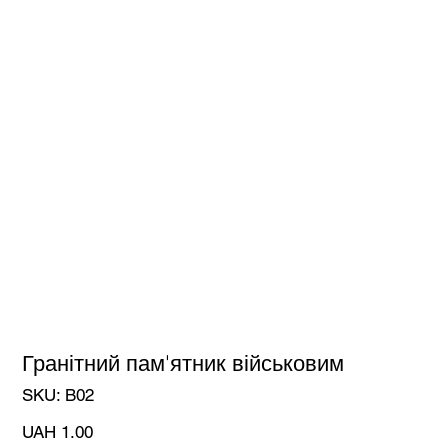
Гранітний пам'ятник військовим
SKU
SKU:
В02
В02
Price
UAH 1.00