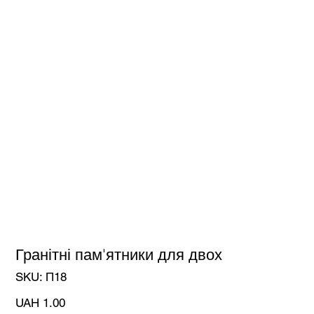
Гранітні пам'ятники для двох
SKU
SKU:
П18
П18
Price
UAH 1.00