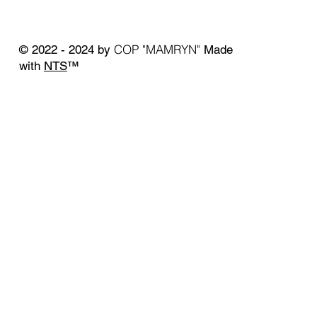
COP "MAMRYN"
© 2022 - 2024 by
Made
with
NTS
™