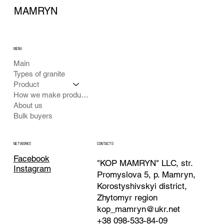
MAMRYN
MENU
Main
Types of granite
Product
How we make products
About us
Bulk buyers
CONTACTS
NETWORKS
Facebook
"KOP MAMRYN" LLC, str.
Instagram
Promyslova 5, p. Mamryn,
Korostyshivskyi district,
Zhytomyr region
kop_mamryn@ukr.net
+38 098-533-84-09