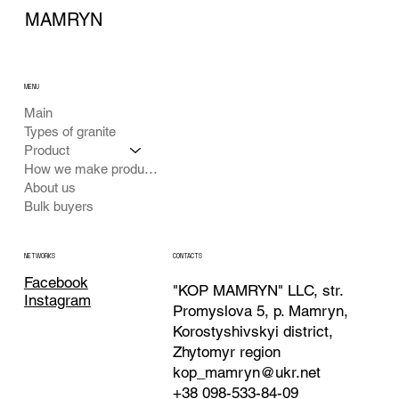
MAMRYN
MENU
Main
Types of granite
Product
How we make products
About us
Bulk buyers
CONTACTS
NETWORKS
Facebook
"KOP MAMRYN" LLC, str.
Instagram
Promyslova 5, p. Mamryn,
Korostyshivskyi district,
Zhytomyr region
kop_mamryn@ukr.net
+38 098-533-84-09