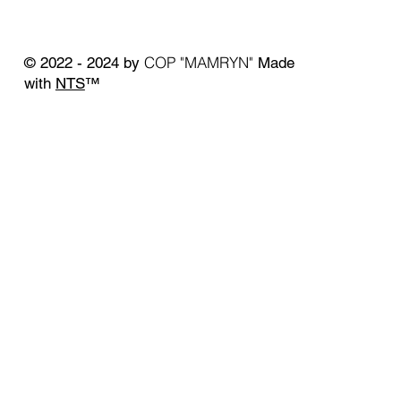
COP "MAMRYN"
© 2022 - 2024 by
Made
with
NTS
™