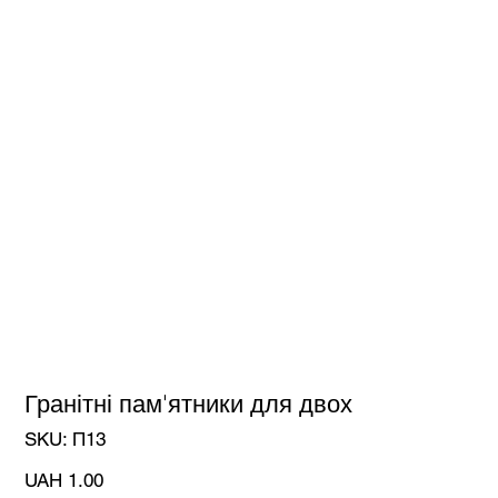
Гранітні пам'ятники для двох
SKU
SKU:
П13
П13
Price
UAH 1.00