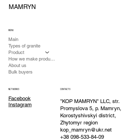
MAMRYN
MENU
Main
Types of granite
Product
How we make products
About us
Bulk buyers
CONTACTS
NETWORKS
Facebook
"KOP MAMRYN" LLC, str.
Instagram
Promyslova 5, p. Mamryn,
Korostyshivskyi district,
Zhytomyr region
kop_mamryn@ukr.net
+38 098-533-84-09