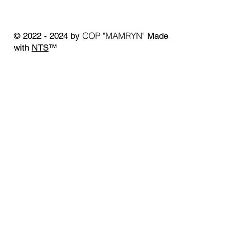
COP "MAMRYN"
© 2022 - 2024 by
Made
with
NTS
™