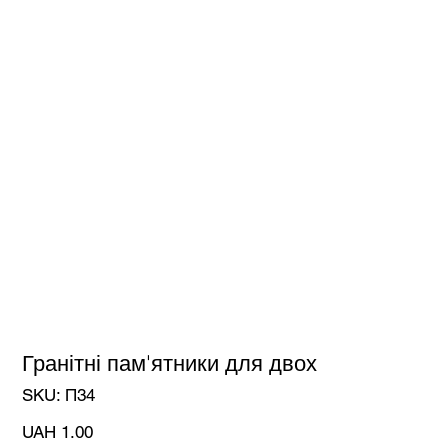
Гранітні пам'ятники для двох
SKU
SKU:
П34
П34
Price
UAH 1.00