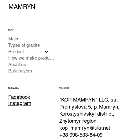
MAMRYN
MENU
Main
Types of granite
Product
How we make products
About us
Bulk buyers
CONTACTS
NETWORKS
Facebook
"KOP MAMRYN" LLC, str.
Instagram
Promyslova 5, p. Mamryn,
Korostyshivskyi district,
Zhytomyr region
kop_mamryn@ukr.net
+38 098-533-84-09