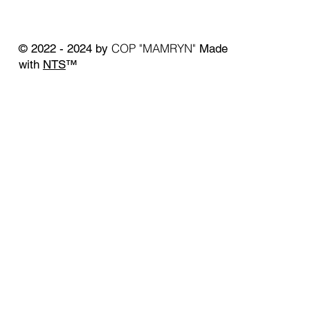
COP "MAMRYN"
© 2022 - 2024 by
Made
with
NTS
™