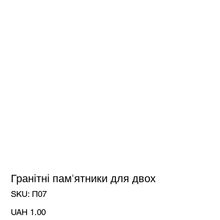
Гранітні пам'ятники для двох
SKU
SKU:
П07
П07
Price
UAH 1.00