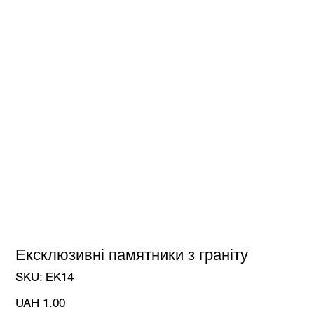
Ексклюзивні памятники з граніту
SKU
SKU:
ЕК14
ЕК14
Price
UAH 1.00