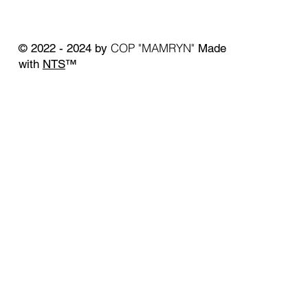
COP "MAMRYN"
© 2022 - 2024 by
Made
with
NTS
™