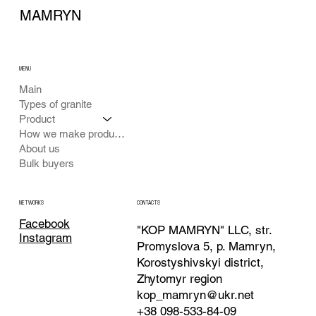
MAMRYN
MENU
Main
Types of granite
Product
How we make products
About us
Bulk buyers
CONTACTS
NETWORKS
Facebook
"KOP MAMRYN" LLC, str.
Instagram
Promyslova 5, p. Mamryn,
Korostyshivskyi district,
Zhytomyr region
kop_mamryn@ukr.net
+38 098-533-84-09