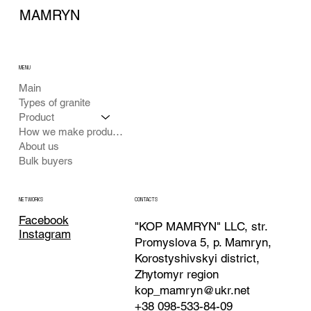
MAMRYN
MENU
Main
Types of granite
Product
How we make products
About us
Bulk buyers
CONTACTS
NETWORKS
Facebook
"KOP MAMRYN" LLC, str.
Instagram
Promyslova 5, p. Mamryn,
Korostyshivskyi district,
Zhytomyr region
kop_mamryn@ukr.net
+38 098-533-84-09