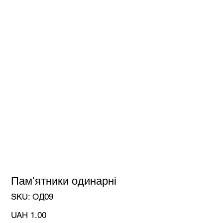
Пам'ятники одинарні
SKU
SKU:
ОД09
ОД09
Price
UAH 1.00