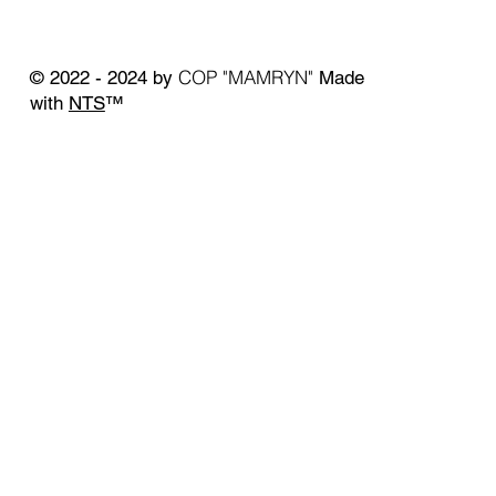
COP "MAMRYN"
© 2022 - 2024 by
Made
with
NTS
™